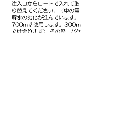
注入口からロートで入れて取
り替えてください。（中の電
解水の劣化が進んでいます。
700mℓ使用します。300ｍ
ℓは余ります） その際、バケ
ツの中の古い電解水に必ず中
和剤を混ぜてからトイレ等に
排水して下さい。
返品・返金ポリシー
商品に欠陥がある場合をのぞき、原則
商品の配送について
としてお客様都合による返品・交換を
承りません。
代金のお支払い確定後、5日以内に発
送いたします。