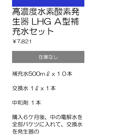
高濃度水素酸素発
生器 LHG Ａ型補
充水セット
価
￥7,821
格
在庫なし
補充水500mℓｘ１０本
交換水 1ℓｘ１本
中和剤 １本
購入６ケ月後、中の電解水を
全部バケツに入れて、交換水
を発生器の